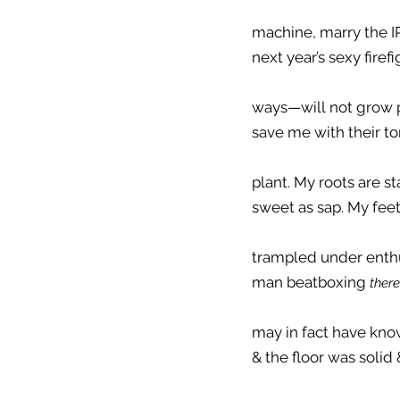
machine, marry the IRS
next year’s sexy fire
ways—will not grow 
save me with their to
plant. My roots are st
sweet as sap. My feet
trampled under enthu
man beatboxing 
there
may in fact have know
& the floor was solid 