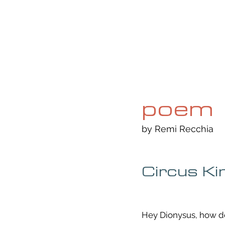
HOME
ABOUT
CURRENT ISS
poem
by Remi Recchia
Circus K
Hey Dionysus, how do