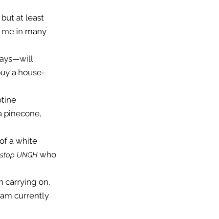
 but at least
ke me in many
ways—will
buy a house-
otine
 a pinecone,
f a white 
who
er stop UNGH
n carrying on,
I am currently