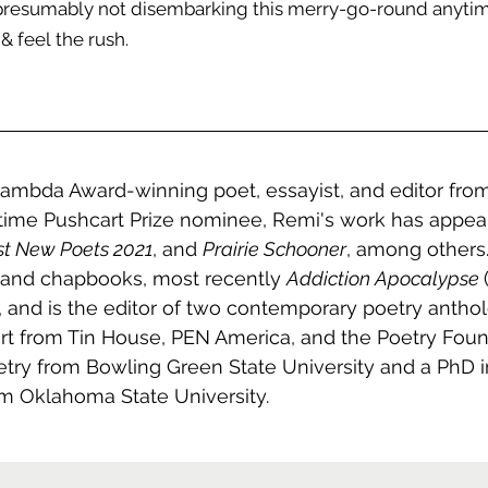
m presumably not disembarking this merry-go-round anytim
& feel the rush.
Lambda Award-winning poet, essayist, and editor fro
-time Pushcart Prize nominee, Remi's work has appear
st New Poets 2021
, and 
Prairie Schooner
, among others.
s and chapbooks, most recently 
Addiction Apocalypse 
, and is the editor of two contemporary poetry anthol
rt from Tin House, PEN America, and the Poetry Foun
try from Bowling Green State University and a PhD i
om Oklahoma State University.