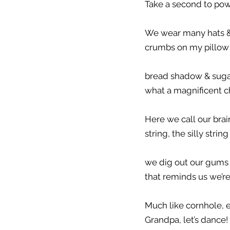
Take a second to pow
We wear many hats & pl
crumbs on my pillow i
bread shadow & sugar
what a magnificent c
Here we call our bra
string, the silly str
we dig out our gums
that reminds us we’r
Much like cornhole, e
Grandpa, let’s dance!