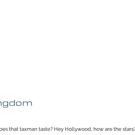
UE
SUBMISSIONS
REVIEWS & INTERVIEWS
BL
ingdom
es that taxman taste? Hey Hollywood, how are the stars?