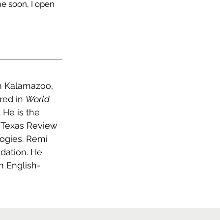
e soon, I open 
m Kalamazoo, 
ed in 
World 
 He is the 
(Texas Review 
ogies. Remi 
dation. He 
n English-