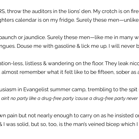
, throw the auditors in the lions’ den. My crotch is on fire
fighters calendar is on my fridge. Surely these men—unli
paunch or jaundice. Surely these men—like me in many 
ngues. Douse me with gasoline & lick me up. I will never 
ation-less, listless & wandering on the floor. They leak nic
 almost remember what it felt like to be fifteen, sober as
siasm in Evangelist summer camp, trembling to the spit o
 ain’t no party like a drug-free party ’cause a drug-free party nev
n pain but not nearly enough to carry on as he insisted o
& I was solid, but so, too, is the man’s veined bicep which 