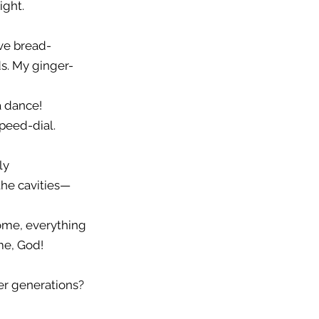
ight.
ave bread- 
ds. My ginger-
a dance!
peed-dial.
ly
 the cavities—
ome, everything
me, God! 
der generations?