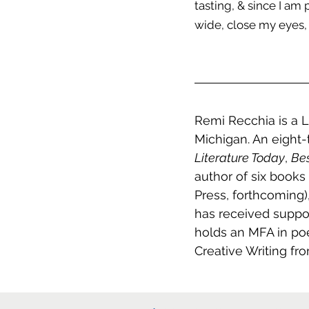
tasting, & since I a
wide, close my eyes, 
Remi Recchia is a 
Michigan. An eight
Literature Today
, 
Be
author of six book
Press, forthcoming)
has received suppo
holds an MFA in poe
Creative Writing fr