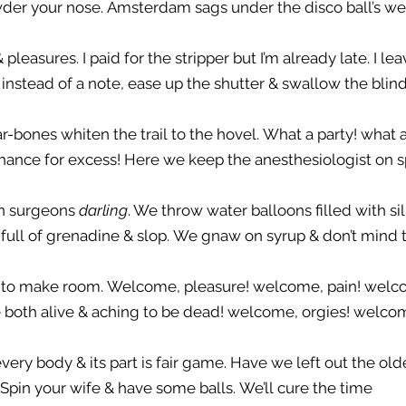
der your nose. Amsterdam sags under the disco ball’s we
easures. I paid for the stripper but I’m already late. I le
nstead of a note, ease up the shutter & swallow the blin
-bones whiten the trail to the hovel. What a party! what 
hance for excess! Here we keep the anesthesiologist on s
in surgeons 
darling
. We throw water balloons filled with sil
ing full of grenadine & slop. We gnaw on syrup & don’t mind
 to make room. Welcome, pleasure! welcome, pain! welc
e both alive & aching to be dead! welcome, orgies! welco
very body & its part is fair game. Have we left out the ol
 Spin your wife & have some balls. We’ll cure the time