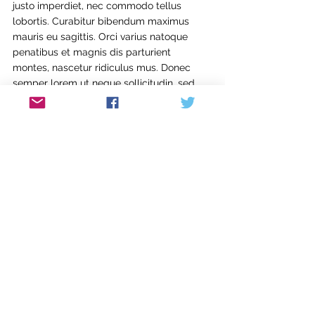
justo imperdiet, nec commodo tellus 
lobortis. Curabitur bibendum maximus 
mauris eu sagittis. Orci varius natoque 
penatibus et magnis dis parturient 
montes, nascetur ridiculus mus. Donec 
semper lorem ut neque sollicitudin, sed 
pellentesque massa consequat. Ut eget 
viverra mauris, non gravida nulla. Vivamus 
tempor condimentum tellus hendrerit 
mattis. Vivamus fringilla lorem sem, luctus 
facilisis ipsum lacinia at. Sed blandit 
dictum justo vel congue. Phasellus ac mi 
id diam aliquet vehicula. Duis ipsum erat, 
ornare ac tincidunt sed, consectetur sed 
justo. Curabitur arcu orci, accumsan sit 
amet enim nec, dapibus efficitur turpis. 
Pellentesque habitant morbi tristique 
senectus et netus et malesuada fames ac 
turpis egestas. Ut et risus nibh. Proin 
efficitur in ex eget lacinia.